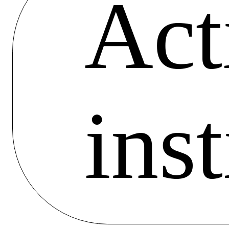
Act
ins