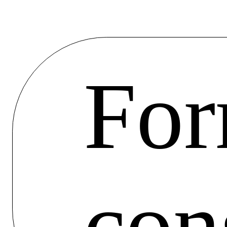
For
con