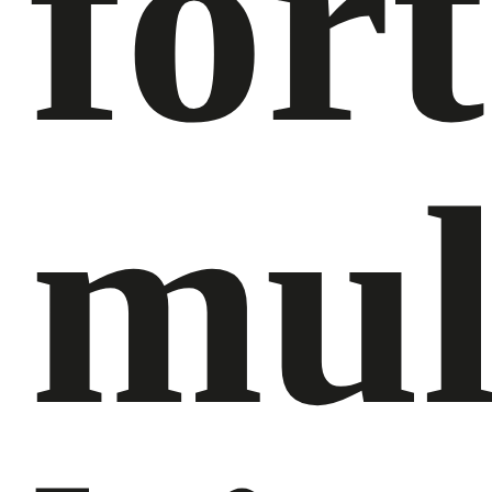
fort
mul