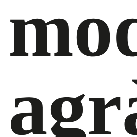
mod
agr