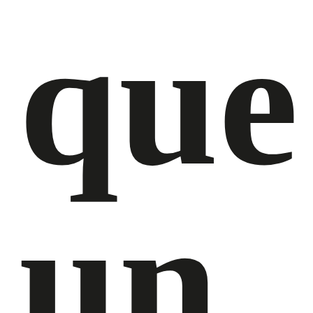
que
un