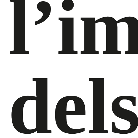
l’i
del