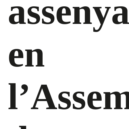
assenya
en
l’Asse