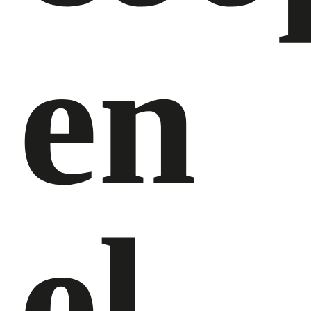
en
el