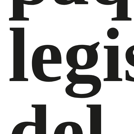
legi
del