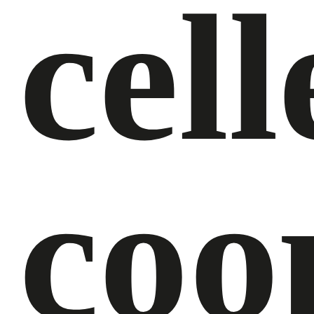
cell
coo