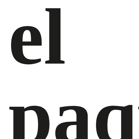
el
paq