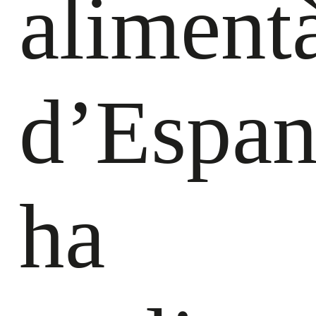
alimentà
d’Espa
ha