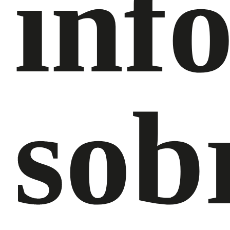
inf
sob