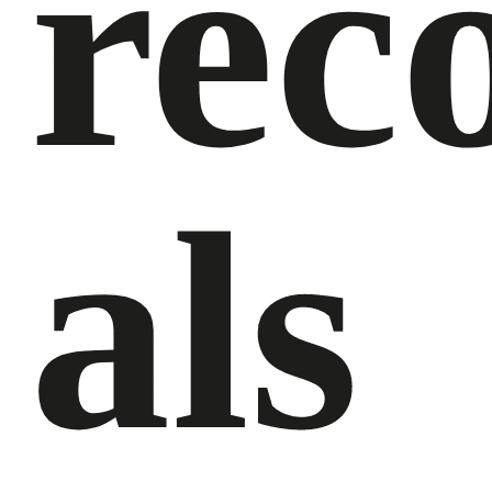
rec
als