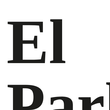
El
Par