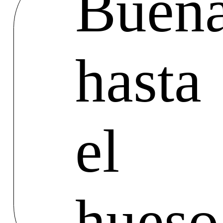
Buen
hasta
el
hueso