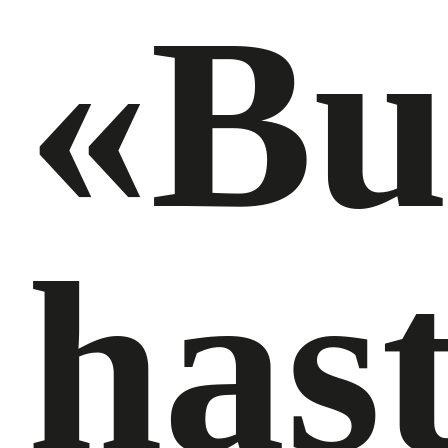
«Bu
has