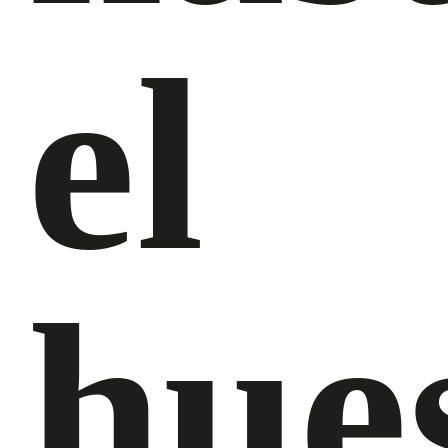
el
hue