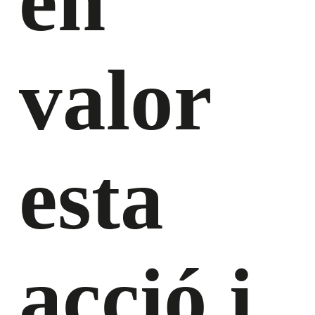
en
valor
esta
acció i