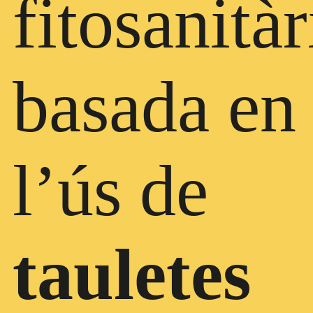
fitosanitàr
basada en
l’ús de
tauletes