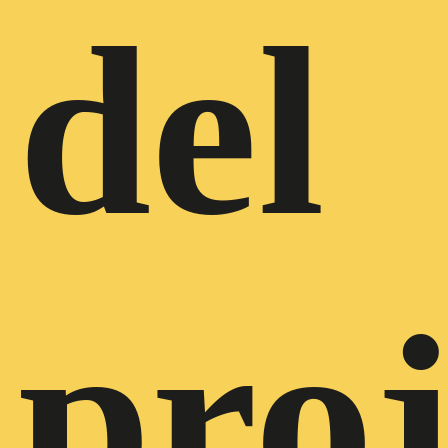
del
proj