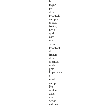
la
major
part
de la
producció
europea
d’estes
fruites,
per la
qual
cosa
este
sector
productiu
de
fruiters
d’os
espanyol
és de
gran
importància
a
nivell
europeu.
No
obstant
això,
este
sector
enfronta