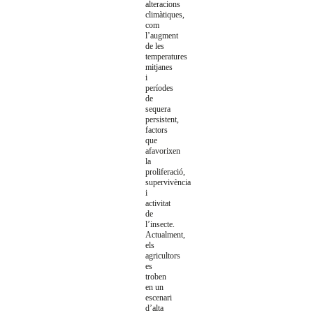
alteracions
climàtiques,
com
l’augment
de les
temperatures
mitjanes
i
períodes
de
sequera
persistent,
factors
que
afavorixen
la
proliferació,
supervivència
i
activitat
de
l’insecte.
Actualment,
els
agricultors
es
troben
en un
escenari
d’alta