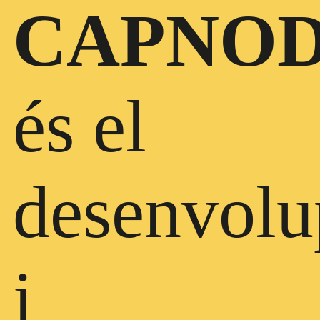
CAPNOD
és el
desenvol
i