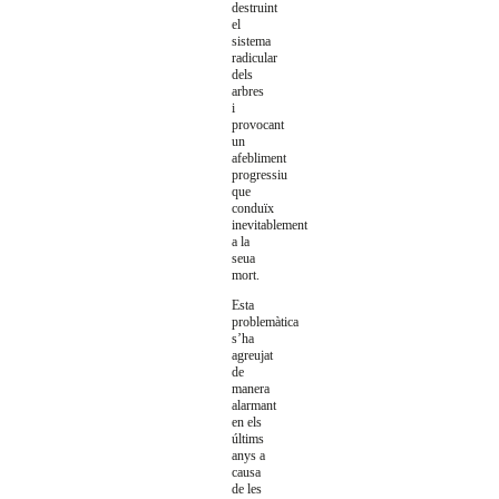
destruint
el
sistema
radicular
dels
arbres
i
provocant
un
afebliment
progressiu
que
conduïx
inevitablement
a la
seua
mort.
Esta
problemàtica
s’ha
agreujat
de
manera
alarmant
en els
últims
anys a
causa
de les