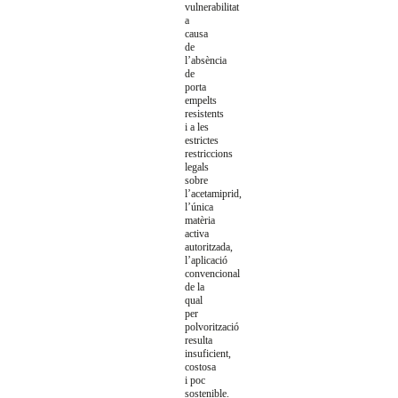
vulnerabilitat
a
causa
de
l’absència
de
porta
empelts
resistents
i a les
estrictes
restriccions
legals
sobre
l’acetamiprid,
l’única
matèria
activa
autoritzada,
l’aplicació
convencional
de la
qual
per
polvorització
resulta
insuficient,
costosa
i poc
sostenible.