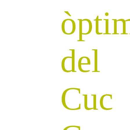
òpti
del
Cuc