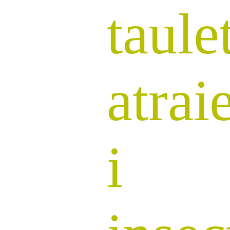
taule
atrai
i