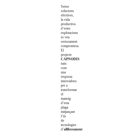
Sense
solucions
efectives,
la vida
productiva
d’estes
explotacions
es veu
seriosament
compromesa.
El
projecte
CAPNODIS
naix
com
una
resposta
innovadora
per a
transformar
el
maneig
d’esta
plaga
mitjançant
l’ús
de
tecnologies
d’
alliberament