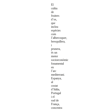
El
cultiu
de
fruiters
d’os,
que
inclou
espècies
com
l’albercoquer,
bresquillera,
i
prunera,
és un
motor
socioeconòmic
fonamental
en
l’arc
mediterrani.
Espanya,
al
costat
d’Itàlia,
Portugal
i el
sud de
França,
concentra