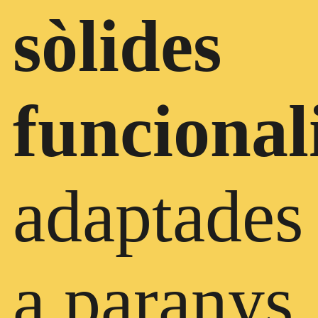
sòlides
funcional
adaptades
a paranys