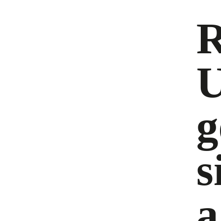
R
U
g
s
a