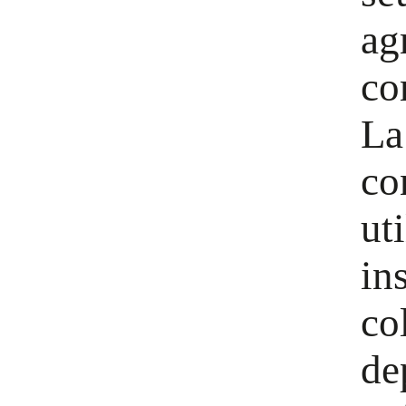
ag
co
La
co
ut
in
co
de