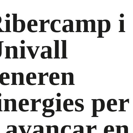
ibercamp i
nivall
eneren
inergies per
 avançar en