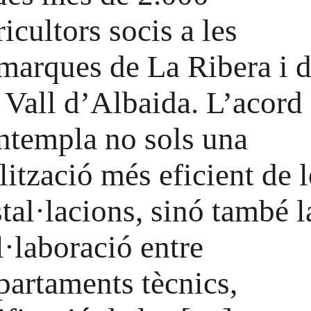
ricultors socis a les
marques de La Ribera i 
 Vall d’Albaida. L’acord
ntempla no sols una
ilització més eficient de l
stal·lacions, sinó també l
l·laboració entre
partaments tècnics,