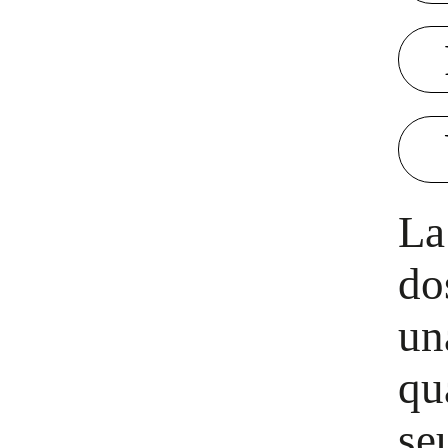
La
do
un
qu
se