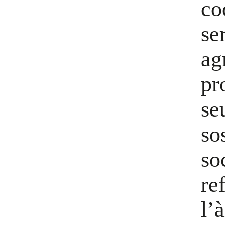
co
se
ag
pr
se
so
soc
re
l’