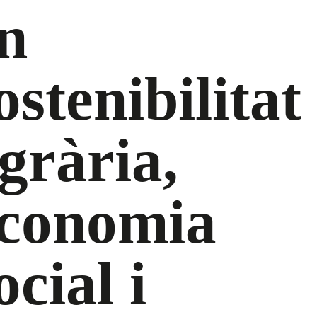
n
ostenibilitat
grària,
conomia
ocial i