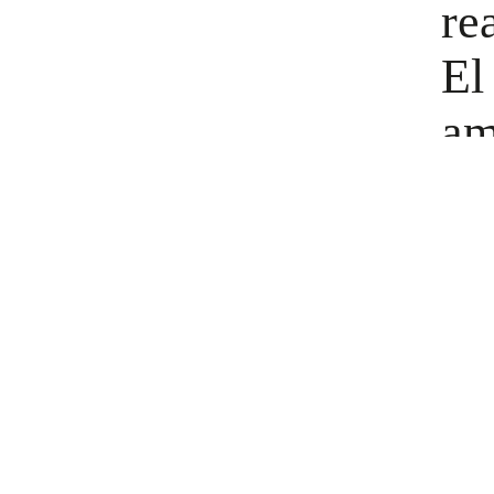
rea
El
am
si