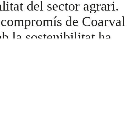
litat del sector agrari.
 compromís de Coarval
b la sostenibilitat ha
gut reconegut […]