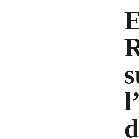
E
l
d