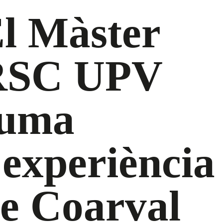
l Màster
RSC UPV
suma
’experiència
e Coarval