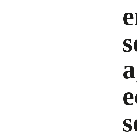
e
s
a
e
s