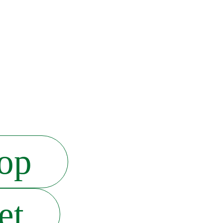
op
et