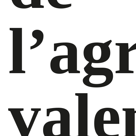
l’ag
vale