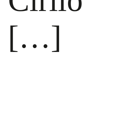
Cirilo
[…]