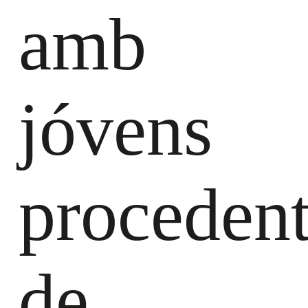
amb
jóvens
proceden
de