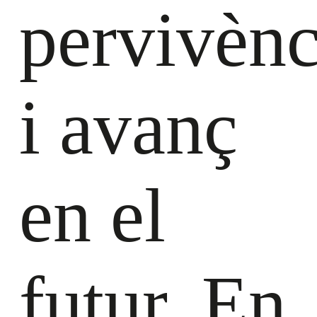
pervivènc
i avanç
en el
futur. En