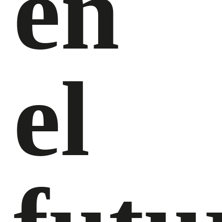
en
el