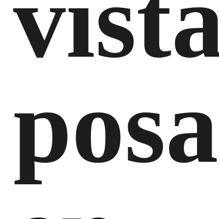
vist
pos