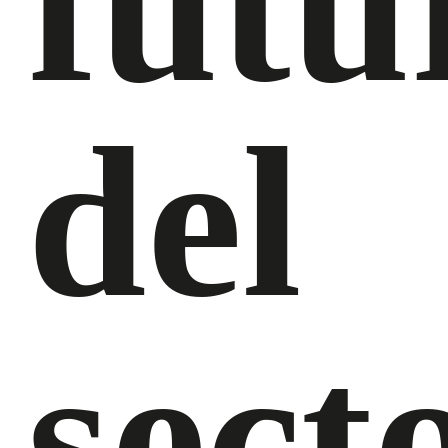
futu
del
sect