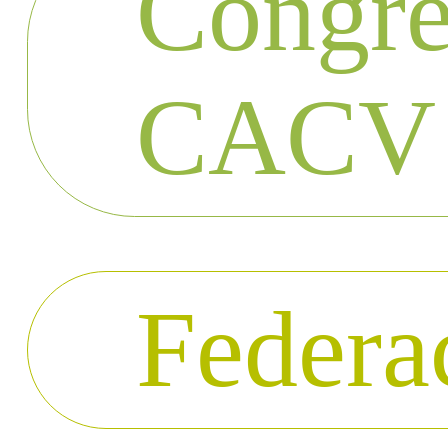
Congré
CACV
Federa