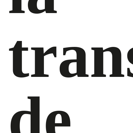
tran
de