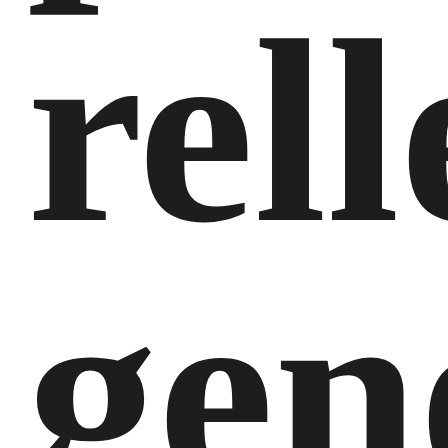
rel
gen