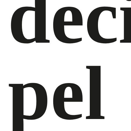
dec
pel