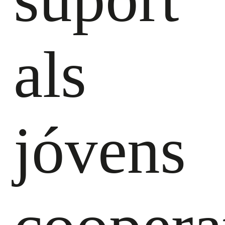
als
jóvens