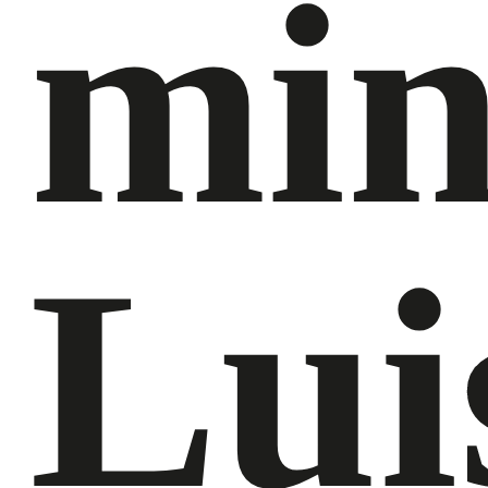
min
Lui