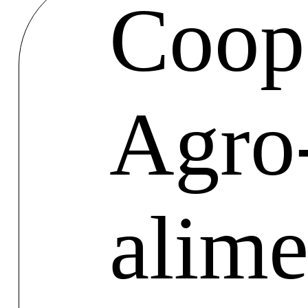
Coope
Agro
alime