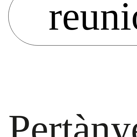
reuni
Pertàny