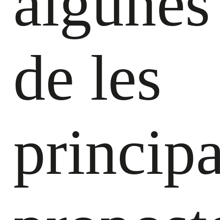
algunes
de les
principa