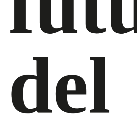
fut
del