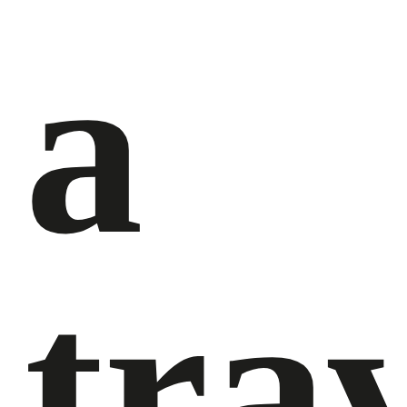
a
tra