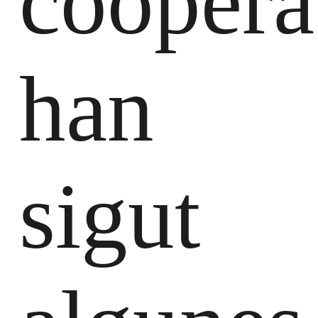
cooperat
han
sigut