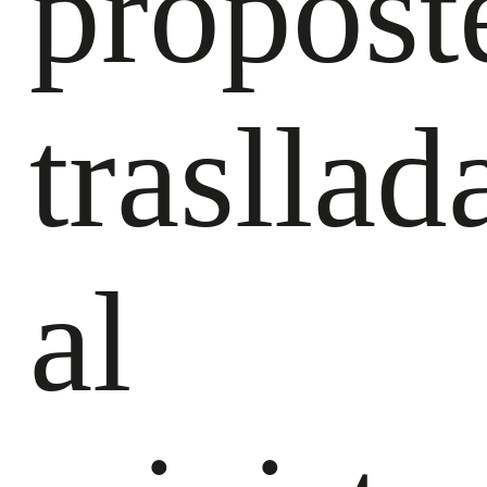
propost
trasllad
al