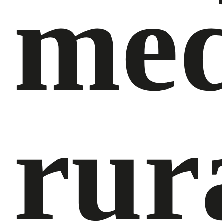
med
rur