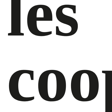
les
coo