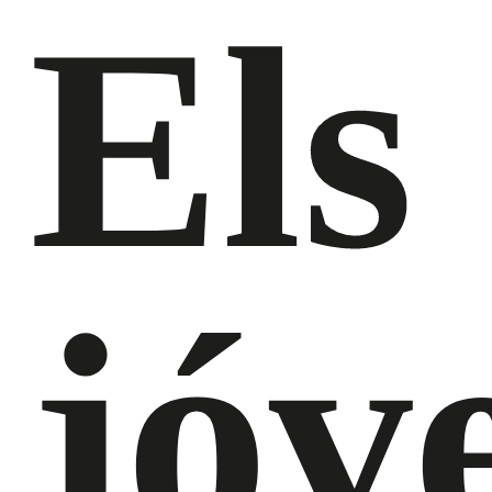
Els
jóv