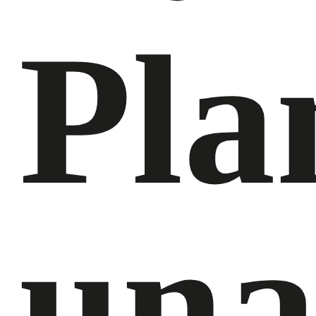
Pla
un