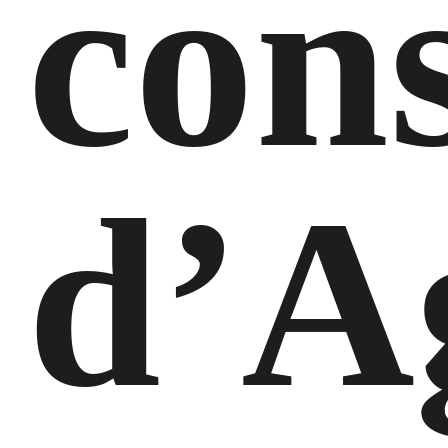
cons
d’A