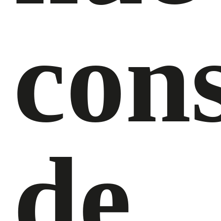
cons
de