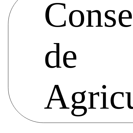
Consel
de
Agric