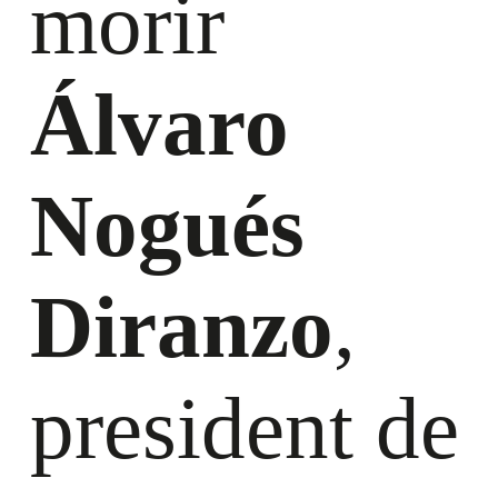
morir
Álvaro
Nogués
Diranzo
,
president de