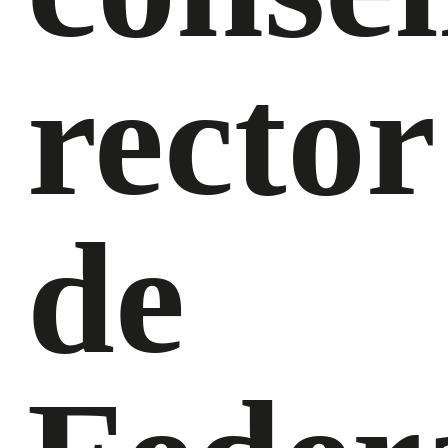
rector
de