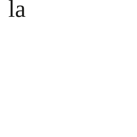
la
Cooperativa
Agrícola
Sant Bernat
de Carlet i