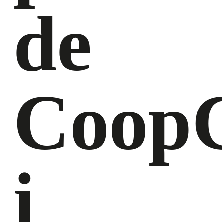
de
CoopC
i