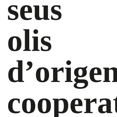
seus
olis
d’orige
coopera