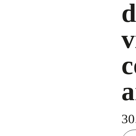
d
v
c
a
30