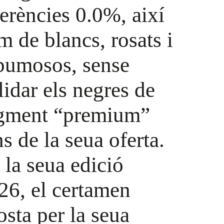
ferències 0.0%, així
m de blancs, rosats i
pumosos, sense
lidar els negres de
gment “premium”
ns de la seua oferta.
 la seua edició
26, el certamen
osta per la seua