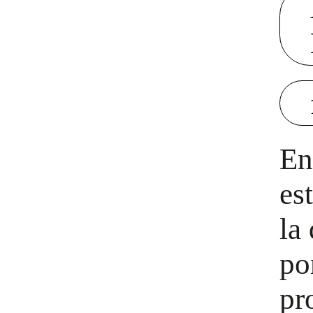
En
es
la
po
pr