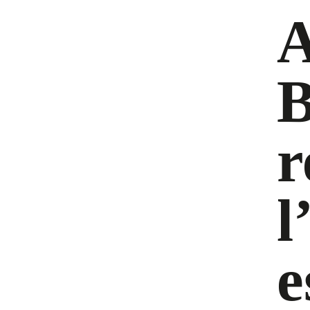
A
B
r
l
e