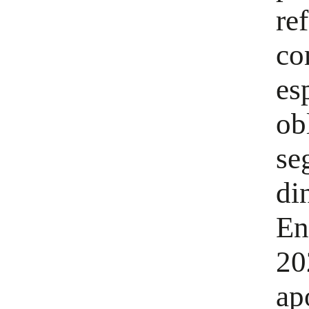
re
co
es
ob
se
di
En
20
ap