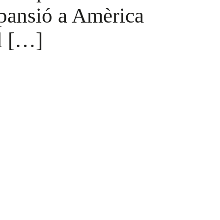
pansió a Amèrica
l […]