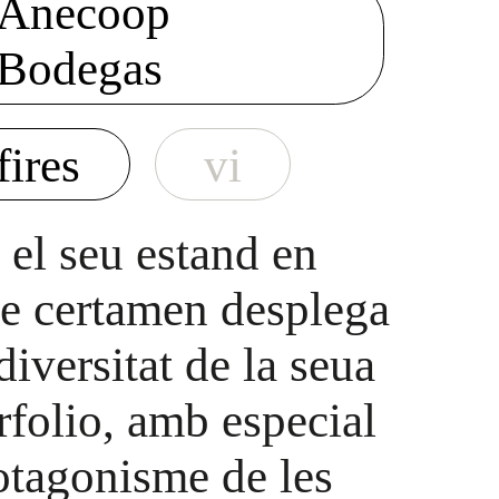
Anecoop
Bodegas
fires
vi
 el seu estand en
te certamen desplega
 diversitat de la seua
rfolio, amb especial
otagonisme de les