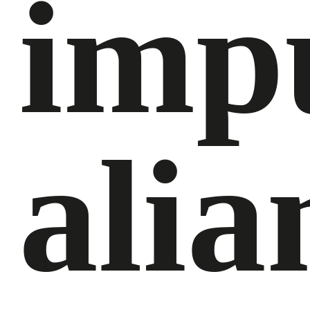
imp
alia