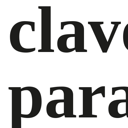
clav
par