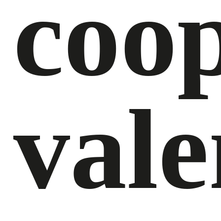
coo
vale