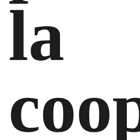
la
coo