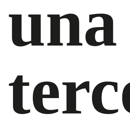
una
terc