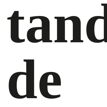
tan
de