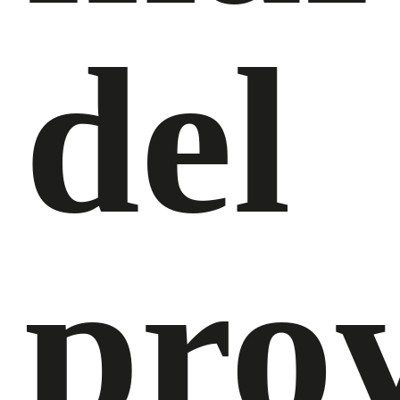
del
pro