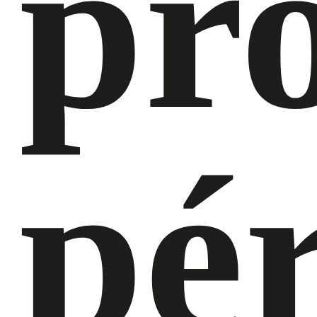
pr
pé