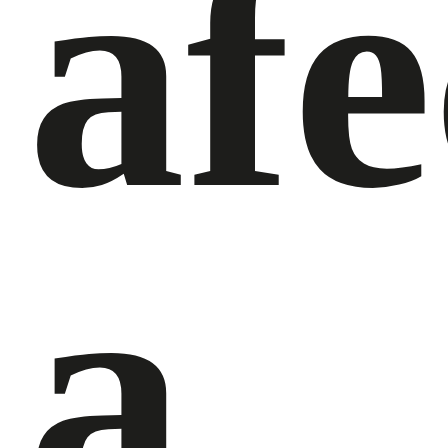
afe
a