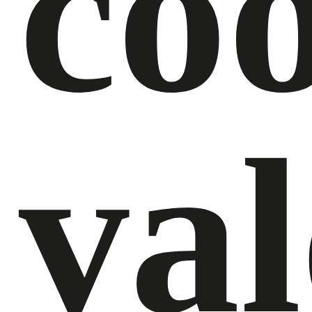
co
va