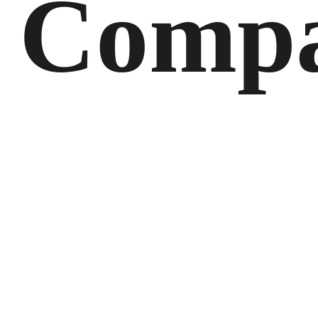
Compa
La