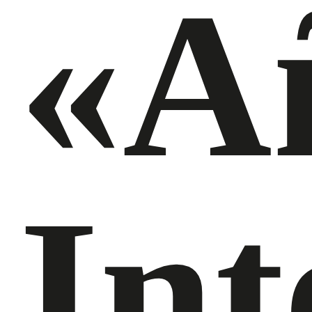
«A
Int